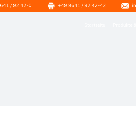
641 / 92 42-0
+49 9641 / 92 42-42
i
Startseite
Produkte 