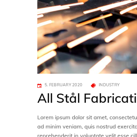
5. FEBRUARY 2020
INDUSTRY
All Stål Fabrica
Lorem ipsum dolor sit amet, consectetur
ad minim veniam, quis nostrud exercitat
reprehenderit in voluptate velit esse ci