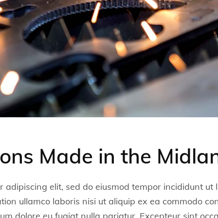
tions Made in the Midla
 adipiscing elit, sed do eiusmod tempor incididunt ut
ion ullamco laboris nisi ut aliquip ex ea commodo cons
llum dolore eu fugiat nulla pariatur. Excepteur sint oc