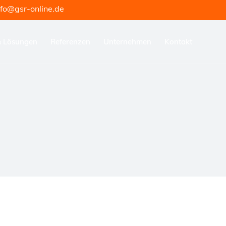
nfo@gsr-online.de
Karriere & Ausbildung
& Lösungen
Referenzen
Unternehmen
Kontakt
Karriere & Ausbildung