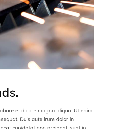
nds.
 labore et dolore magna aliqua. Ut enim
equat. Duis aute irure dolor in
caecat cupidatat non proident, sunt in