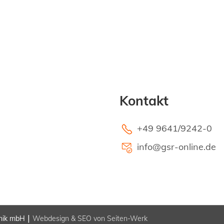
Kontakt
+49 9641/9242-0
info@gsr-online.de
|
hnik mbH
Webdesign & SEO von Seiten-Werk