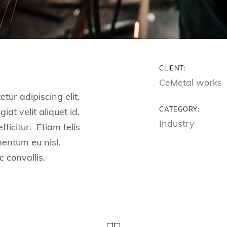
CLIENT:
CeMetal works
tur adipiscing elit.
CATEGORY:
at velit aliquet id.
Industry
fficitur. Etiam felis
mentum eu nisl.
 convallis.