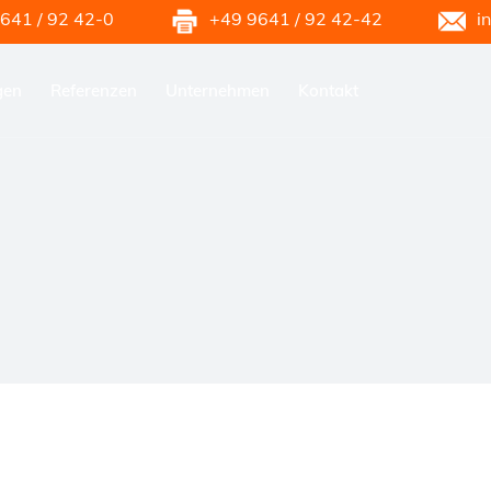
641 / 92 42-0
+49 9641 / 92 42-42
i
gen
Referenzen
Unternehmen
Kontakt
Karriere & Ausbildung